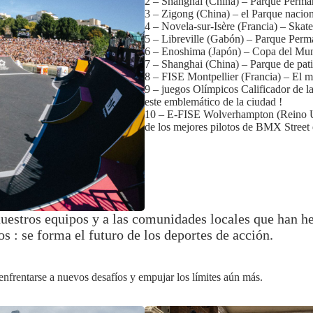
2 – Shanghai (China) – Parque Perm
3 – Zigong (China) – el Parque naci
4 – Novela-sur-Isère (Francia) – Ska
5 – Libreville (Gabón) – Parque Per
6 – Enoshima (Japón) – Copa del M
7 – Shanghai (China) – Parque de pa
8 – FISE Montpellier (Francia) – El m
9 – juegos Olímpicos Calificador de l
este emblemático de la ciudad !
10 – E-FISE Wolverhampton (Reino Un
de los mejores pilotos de BMX Street
uestros equipos y a las comunidades locales que han hec
 : se forma el futuro de los deportes de acción.
nfrentarse a nuevos desafíos y empujar los límites aún más.