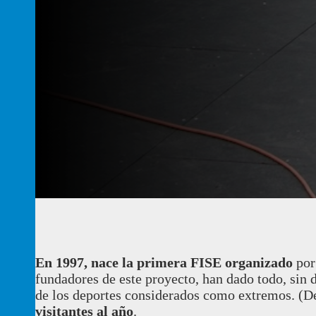
En 1997, nace la primera FISE organizado
por
fundadores de este proyecto, han dado todo, sin d
de los deportes considerados como extremos. (D
visitantes al año
.